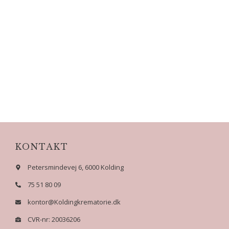
KONTAKT
Petersmindevej 6, 6000 Kolding
75 51 80 09
kontor@Koldingkrematorie.dk
CVR-nr: 20036206