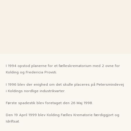
I 1994 opstod planerne for et fælleskrematorium med 2 ovne for
Kolding og Fredericia Provsti.​
I 1996 blev der enighed om det skulle placeres på Petersmindevej
i Koldings nordlige industrikvarter.​
Første spadestik blev foretaget den 26 Maj 1998.​
Den 19 April 1999 blev Kolding Fælles Krematorie færdiggjort og
Idriftsat.