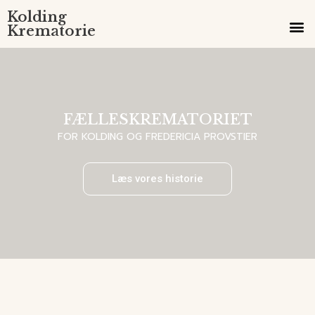
Kolding
Krematorie
FOTOS OG BEGIVENHEDER
SE BESTYRELSE/VEDTÆGTER
FÆLLESKREMATORIET
FOR KOLDING OG FREDERICIA PROVSTIER
Læs vores historie